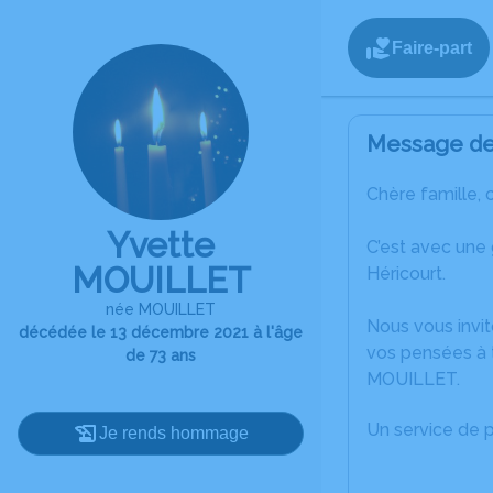
Faire-part
Message de 
Chère famille, 
Yvette
C’est avec une
MOUILLET
Héricourt.
née MOUILLET
Nous vous invit
décédée le 13 décembre 2021 à l'âge
vos pensées à t
de 73 ans
MOUILLET.
Un service de 
Je rends hommage