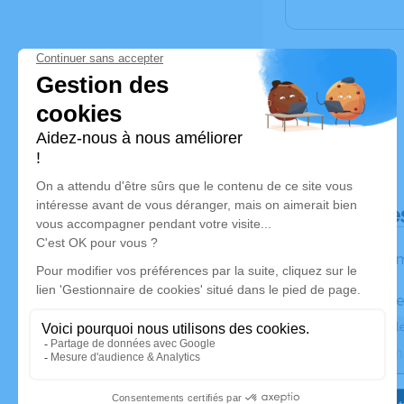
Déroulé de
Les inform
Activez une ale
Recevoir une ale