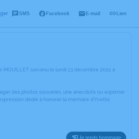
ager
SMS
Facebook
E-mail
Lien
te MOUILLET survenu le lundi 13 décembre 2021 à
rtager des photos souvenirs, une anecdote ou exprimer
'expression dédié à honorer la mémoire d’Yvette
Je rends hommage