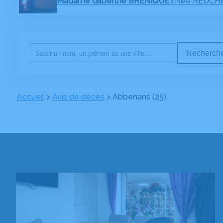
Madame Gilberthe BRENIQUET
Née REUCH
Recherche
Accueil
>
Avis de décès
>
Abbenans (25)