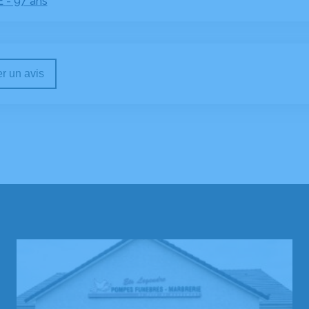
E
- 97 ans
r un avis