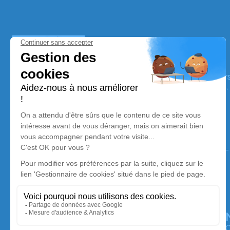
Pompes Funèbres Legendre
Nos équipes vous aident à honorer la mémoire de la pe
perpétuer son souvenir dans le respect de ses volontés,
avec dignité dans son dernier voyage.
Nos agences
Pompes Funèbres Marbrerie Legendre
03 67 72 41 66
contact@pfmlegendre.fr
Zone Artisanale du Pré Rond - 25680 - Cuse-et-
Adrisans
5/5 - 27 avis
O