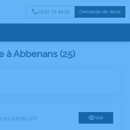
03 67 72 48 81
Demande de devis
 à Abbenans (25)
Voir
-les-Dames (25)