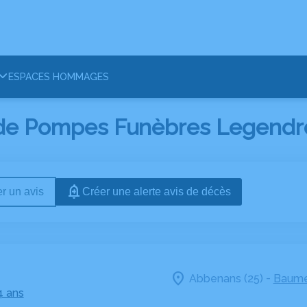
ESPACES HOMMAGES
 de Pompes Funèbres Legendre
r un avis
Créer une alerte avis de décès
-
Abbenans (25)
Baume
4 ans