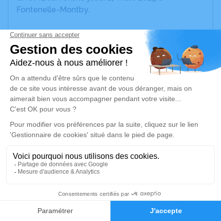
Fontenelle-Montby.
Nous vous invitons à utiliser cet espace pour
laisser vos condoléances, partager des photos
souvenirs, une anecdote ou exprimer vos pensées
à travers des poèmes ou des textes. Cet endroit
est un lieu d'expression dédié à honorer la
mémoire de Thérèse Marie Philomène GAUME.
Un service de plantation d’arbre hommage est
disponible ici
.
Je rends hommage
Cérémonie civile
1
Ce service se déroulera dans l'intimité
familiale
Faire-part
Hommages