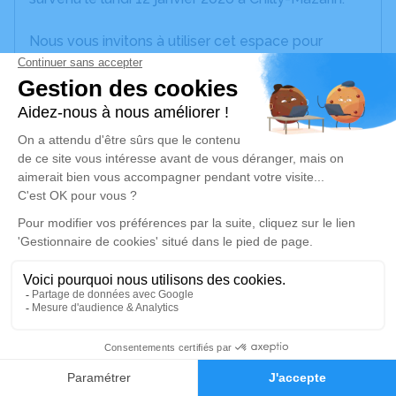
Nous vous invitons à utiliser cet espace pour
laisser vos condoléances, partager des photos
souvenirs, une anecdote ou exprimer vos pensées
à travers des poèmes ou des textes. Cet endroit
est un lieu d'expression dédié à honorer la
mémoire de Suzanne VIRCONDELET.
Un service de plantation d’arbre hommage est
disponible ici
.
Je rends hommage
Cérémonie religieuse
jeudi 15 janvier 2026 à 14h00
2
Église d'Esprels
70110 Esprels
Faire-part
Hommages