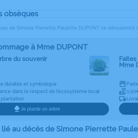
s obsèques
es de Simone Pierrette Paulette DUPONT se dérouleront dans
hommage à Mme DUPONT
rbre du souvenir
Faites 
Mme 
 durable et symbolique
Parte
rance dans le respect de l’écosystème local
0,50
e plantation
Livra
Je plante un arbre
lié au décès de Simone Pierrette Paule