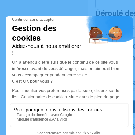
Déroulé de
Les obsèqu
Rendez 
Plantez un a
Un hommage
Planté en F
Certificat d
Documents 