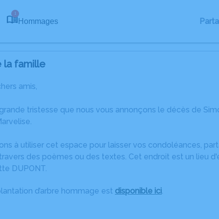
1
Part
Hommages
la famille
chers amis,
 grande tristesse que nous vous annonçons le décès de Si
arvelise.
ons à utiliser cet espace pour laisser vos condoléances, pa
travers des poèmes ou des textes. Cet endroit est un lieu 
ette DUPONT.
plantation d’arbre hommage est
disponible ici
.