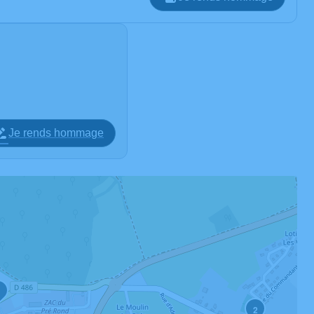
Je rends hommage
1
2