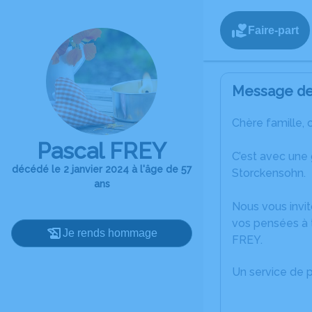
Faire-part
Message de 
Chère famille, 
Pascal FREY
C’est avec une
décédé le 2 janvier 2024 à l'âge de 57
Storckensohn.
ans
Nous vous invit
vos pensées à 
Je rends hommage
FREY.
Un service de 