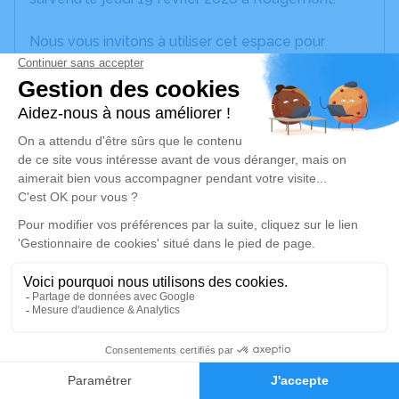
Nous vous invitons à utiliser cet espace pour
laisser vos condoléances, partager des photos
souvenirs, une anecdote ou exprimer vos pensées
à travers des poèmes ou des textes. Cet endroit
est un lieu d'expression dédié à honorer la
mémoire de Marie-Thérèse SANDOZ.
Un service de plantation d’arbre hommage est
disponible ici
.
Je rends hommage
Cérémonie religieuse
lundi 23 février 2026 à 14h30
7
Église d'Huanne-Montmartin
25680 Huanne-Montmartin
Faire-part
Hommages