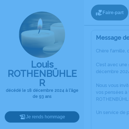
Faire-part
Message de 
Chère famille, 
Louis
C’est avec une
ROTHENBÜHLE
décembre 2024
R
Nous vous invit
décédé le 18 décembre 2024 à l'âge
vos pensées à t
de 93 ans
ROTHENBÜHL
Un service de 
Je rends hommage