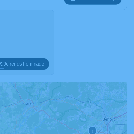
Je rends hommage
2