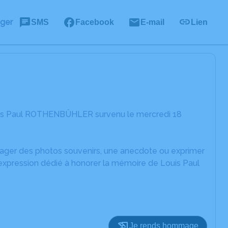
ager
SMS
Facebook
E-mail
Lien
ouis Paul ROTHENBÜHLER survenu le mercredi 18
rtager des photos souvenirs, une anecdote ou exprimer
'expression dédié à honorer la mémoire de Louis Paul
Je rends hommage