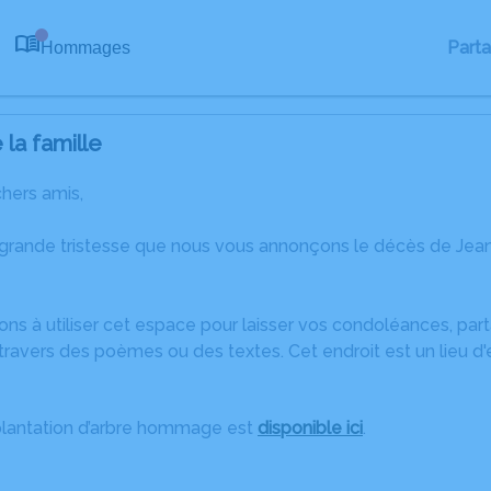
Part
Hommages
0
la famille
chers amis,
 grande tristesse que nous vous annonçons le décès de Jea
ons à utiliser cet espace pour laisser vos condoléances, pa
travers des poèmes ou des textes. Cet endroit est un lieu d
plantation d’arbre hommage est
disponible ici
.