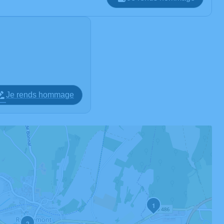
Je rends hommage
1
2