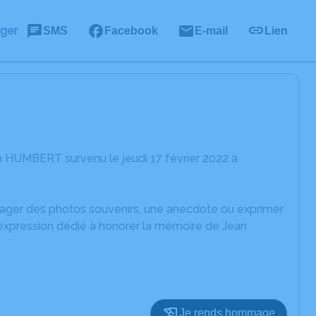
ager
SMS
Facebook
E-mail
Lien
n HUMBERT survenu le jeudi 17 février 2022 à
rtager des photos souvenirs, une anecdote ou exprimer
'expression dédié à honorer la mémoire de Jean
Je rends hommage