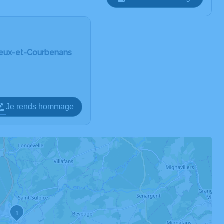
reux-et-Courbenans
Je rends hommage
1