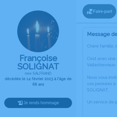
Faire-part
Message de 
Chère famille, 
Françoise
C’est avec une
SOLIGNAT
Vellechevreux-
née SALFRAND
Nous vous invit
décédée le 14 février 2023 à l'âge de
vos pensées à 
68 ans
SOLIGNAT.
Un service de 
Je rends hommage