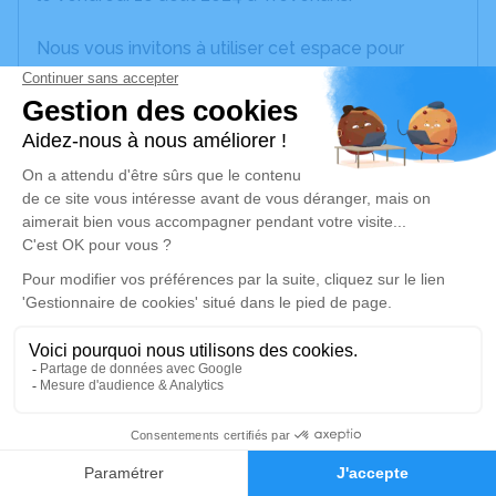
Nous vous invitons à utiliser cet espace pour
laisser vos condoléances, partager des photos
souvenirs, une anecdote ou exprimer vos pensées
à travers des poèmes ou des textes. Cet endroit
est un lieu d'expression dédié à honorer la
mémoire de Christophe HAAS.
Je rends hommage
Cérémonie civile
mardi 20 août 2024 à 16h00
Crématorium d'Héricourt
15 Rue Pierre Carmien
70400 Héricourt
1
Faire-part
Hommages
Je rends hommage