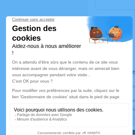
Déroulé de
Les inform
Activez une ale
Recevoir une ale