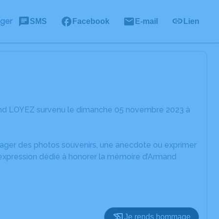
ager
SMS
Facebook
E-mail
Lien
mand LOYEZ survenu le dimanche 05 novembre 2023 à
rtager des photos souvenirs, une anecdote ou exprimer
'expression dédié à honorer la mémoire d’Armand
Je rends hommage